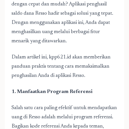
dengan cepat dan mudah? Aplikasi penghasil
saldo dana Resso hadir sebagai solusi yang tepat.
Dengan menggunakan aplikasi ini, Anda dapat
menghasilkan uang melalui berbagai fitur
menarik yang ditawarkan.
Dalam artikel ini,
kpp621.id
akan memberikan
panduan praktis tentang cara memaksimalkan
penghasilan Anda di aplikasi Resso.
1. Manfaatkan Program Referensi
Salah satu cara paling efektif untuk mendapatkan
uang di Resso adalah melalui program referensi.
Bagikan kode referensi Anda kepada teman,