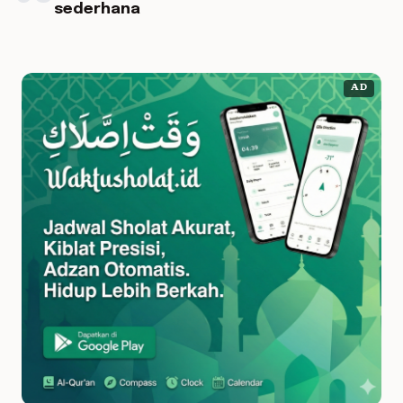
sederhana
AD