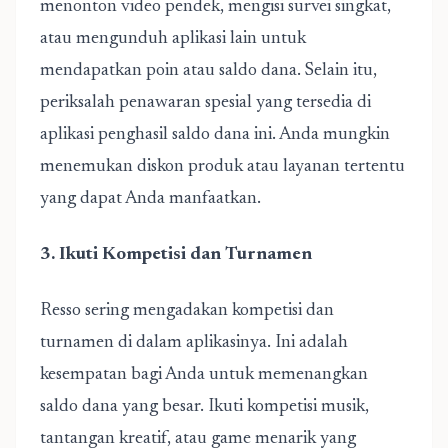
menonton video pendek, mengisi survei singkat,
atau mengunduh aplikasi lain untuk
mendapatkan poin atau saldo dana. Selain itu,
periksalah penawaran spesial yang tersedia di
aplikasi penghasil saldo dana
ini. Anda mungkin
menemukan diskon produk atau layanan tertentu
yang dapat Anda manfaatkan.
3. Ikuti Kompetisi dan Turnamen
Resso sering mengadakan kompetisi dan
turnamen di dalam aplikasinya. Ini adalah
kesempatan bagi Anda untuk memenangkan
saldo dana yang besar. Ikuti kompetisi musik,
tantangan kreatif, atau game menarik yang