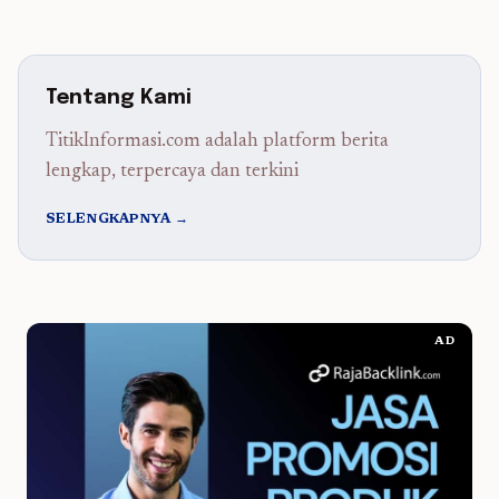
Tentang Kami
TitikInformasi.com adalah platform berita
lengkap, terpercaya dan terkini
SELENGKAPNYA →
AD