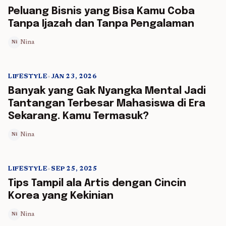
5 min read
Peluang Bisnis yang Bisa Kamu Coba
Tanpa Ijazah dan Tanpa Pengalaman
Nina
Ni
LIFESTYLE
•
JAN 23, 2026
5 min read
Banyak yang Gak Nyangka Mental Jadi
Tantangan Terbesar Mahasiswa di Era
Sekarang. Kamu Termasuk?
Nina
Ni
LIFESTYLE
•
SEP 25, 2025
5 min read
Tips Tampil ala Artis dengan Cincin
Korea yang Kekinian
Nina
Ni