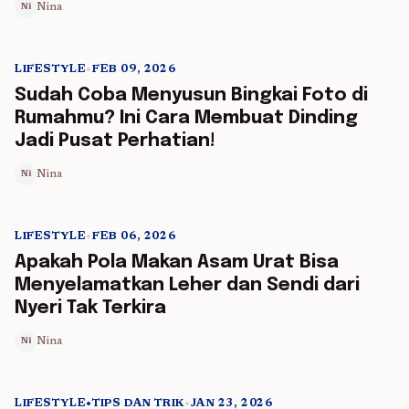
Nina
Ni
LIFESTYLE
•
FEB 09, 2026
5 min read
Sudah Coba Menyusun Bingkai Foto di
Rumahmu? Ini Cara Membuat Dinding
Jadi Pusat Perhatian!
Nina
Ni
LIFESTYLE
•
FEB 06, 2026
5 min read
Apakah Pola Makan Asam Urat Bisa
Menyelamatkan Leher dan Sendi dari
Nyeri Tak Terkira
Nina
Ni
LIFESTYLE
•
TIPS DAN TRIK
•
JAN 23, 2026