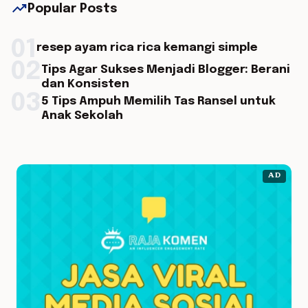
trending_up
Popular Posts
01
resep ayam rica rica kemangi simple
02
Tips Agar Sukses Menjadi Blogger: Berani
dan Konsisten
03
5 Tips Ampuh Memilih Tas Ransel untuk
Anak Sekolah
AD