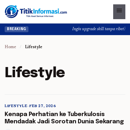
menu
Ingin upgrade skill tanpa ribet? Te
BREAKING
Home
/
Lifestyle
Lifestyle
LIFESTYLE
•
FEB 27, 2026
5 min read
Kenapa Perhatian ke Tuberkulosis
Mendadak Jadi Sorotan Dunia Sekarang