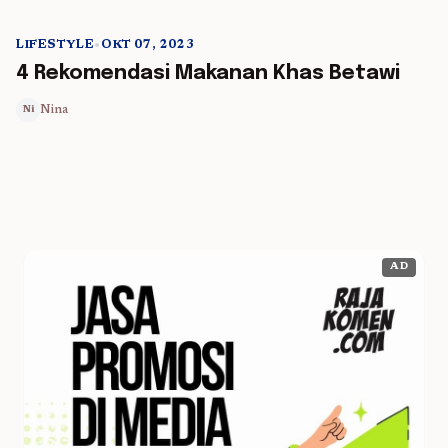
LIFESTYLE
•
OKT 07, 2023
5 min read
4 Rekomendasi Makanan Khas Betawi
Nina
Ni
AD