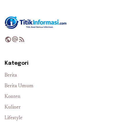
public
alternate_email
rss_feed
Kategori
Berita
Berita Umum
Konten
Kuliner
Lifestyle