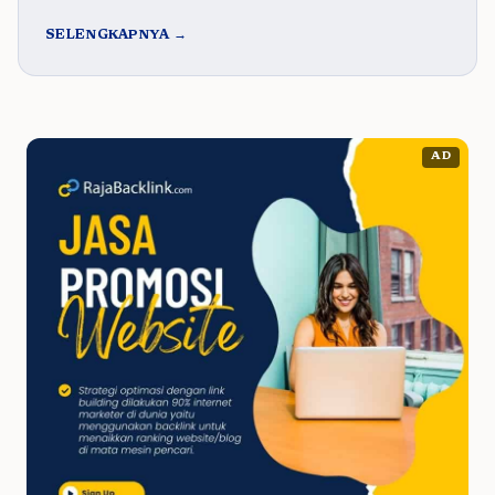
SELENGKAPNYA →
AD