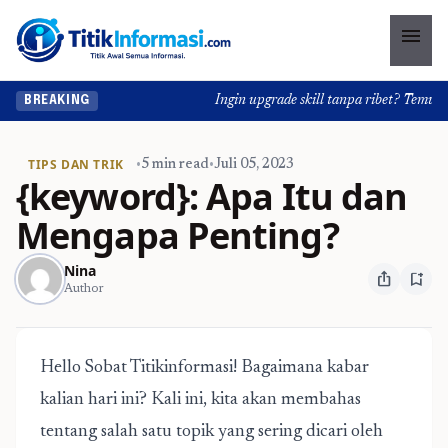
menu
Ingin upgrade skill tanpa ribet? Temukan k
BREAKING
TIPS DAN TRIK
•
5 min read
•
Juli 05, 2023
{keyword}: Apa Itu dan
Mengapa Penting?
Nina
ios_share
bookmark_add
Author
Hello Sobat Titikinformasi! Bagaimana kabar
kalian hari ini? Kali ini, kita akan membahas
tentang salah satu topik yang sering dicari oleh