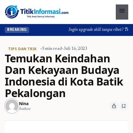
menu
Ingin upgrade skill tanpa ribet? Temuka
BREAKING
TIPS DAN TRIK
•
5 min read
•
Juli 16, 2023
Temukan Keindahan
Dan Kekayaan Budaya
Indonesia di Kota Batik
Pekalongan
Nina
ios_share
bookmark_add
Author