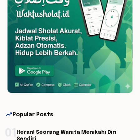
trending_up
Popular Posts
01
Heran! Seorang Wanita Menikahi Diri
Sendiri