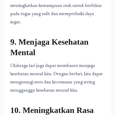
meningkatkan kemampuan otak untuk berfokus
pada tugas yang sulit dan memperbaiki daya
ingat.
9. Menjaga Kesehatan
Mental
Olahraga lari juga dapat membantu menjaga
kesehatan mental kita. Dengan berlari, kita dapat
mengurangi stres dan kecemasan yang sering
mengganggu kesehatan mental kita.
10. Meningkatkan Rasa