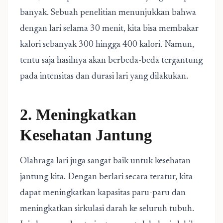
banyak. Sebuah penelitian menunjukkan bahwa
dengan lari selama 30 menit, kita bisa membakar
kalori sebanyak 300 hingga 400 kalori. Namun,
tentu saja hasilnya akan berbeda-beda tergantung
pada intensitas dan durasi lari yang dilakukan.
2. Meningkatkan
Kesehatan Jantung
Olahraga lari juga sangat baik untuk kesehatan
jantung kita. Dengan berlari secara teratur, kita
dapat meningkatkan kapasitas paru-paru dan
meningkatkan sirkulasi darah ke seluruh tubuh.