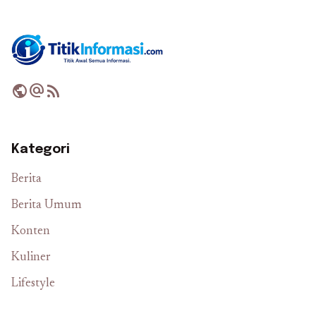
public
alternate_email
rss_feed
Kategori
Berita
Berita Umum
Konten
Kuliner
Lifestyle