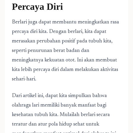
Percaya Diri
Berlari juga dapat membantu meningkatkan rasa
percaya diri kita. Dengan berlari, kita dapat
merasakan perubahan positif pada tubuh kita,
seperti penurunan berat badan dan
meningkatnya kekuatan otot. Ini akan membuat
kita lebih percaya diri dalam melakukan aktivitas
sehari-hari.
Dari artikel ini, dapat kita simpulkan bahwa
olahraga lari memiliki banyak manfaat bagi
kesehatan tubuh kita. Mulailah berlari secara
teratur dan atur pola hidup sehat untuk