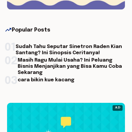
trending_up
Popular Posts
01
Sudah Tahu Seputar Sinetron Raden Kian
Santang? Ini Sinopsis Ceritanya!
02
Masih Ragu Mulai Usaha? Ini Peluang
Bisnis Menjanjikan yang Bisa Kamu Coba
Sekarang
03
cara bikin kue kacang
AD