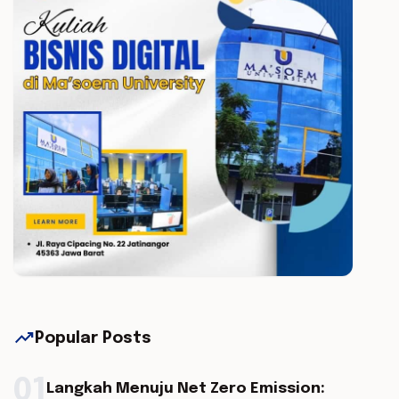
trending_up
Popular Posts
01
Langkah Menuju Net Zero Emission: