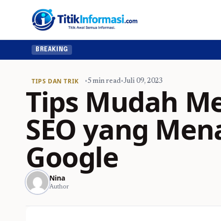
BREAKING
TIPS DAN TRIK
•
5 min read
•
Juli 09, 2023
Tips Mudah Men
SEO yang Mena
Google
Nina
Author