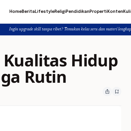
Home
Berita
Lifestyle
Religi
Pendidikan
Properti
Konten
Kul
grade skill tanpa ribet? Temukan kelas seru dan materi lengkap hanya di YukB
Kualitas Hidup
ga Rutin
ios_share
bookmark_add