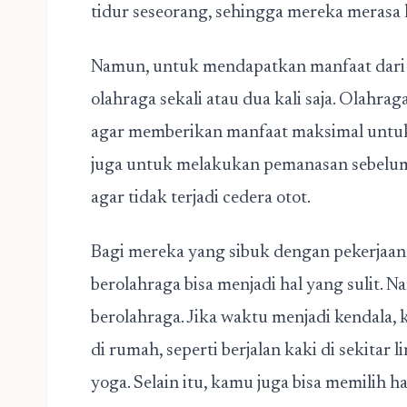
tidur seseorang, sehingga mereka merasa l
Namun, untuk mendapatkan manfaat dari 
olahraga sekali atau dua kali saja. Olahra
agar memberikan manfaat maksimal untuk 
juga untuk melakukan pemanasan sebelum
agar tidak terjadi cedera otot.
Bagi mereka yang sibuk dengan pekerjaan 
berolahraga bisa menjadi hal yang sulit. N
berolahraga. Jika waktu menjadi kendala,
di rumah, seperti berjalan kaki di sekita
yoga. Selain itu, kamu juga bisa memilih 