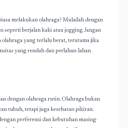
biasa melakukan olahraga? Mulailah dengan
seperti berjalan kaki atau jogging. Jangan
lahraga yang terlalu berat, terutama jika
nsitas yang rendah dan perlahan-lahan
kan dengan olahraga rutin. Olahraga bukan
 tubuh, tetapi juga kesehatan pikiran.
ai dengan preferensi dan kebutuhan masing-