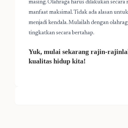
masing. Olahraga harus dilakukan secara
manfaat maksimal. Tidak ada alasan untuk
menjadi kendala. Mulailah dengan olahrag
tingkatkan secara bertahap.
Yuk, mulai sekarang rajin-rajin
kualitas hidup kita!