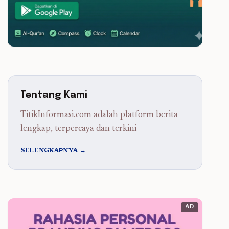
Tentang Kami
TitikInformasi.com adalah platform berita
lengkap, terpercaya dan terkini
SELENGKAPNYA →
AD