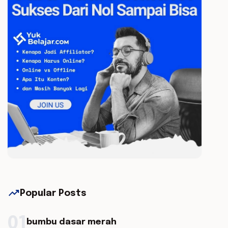
trending_up
Popular Posts
01
bumbu dasar merah