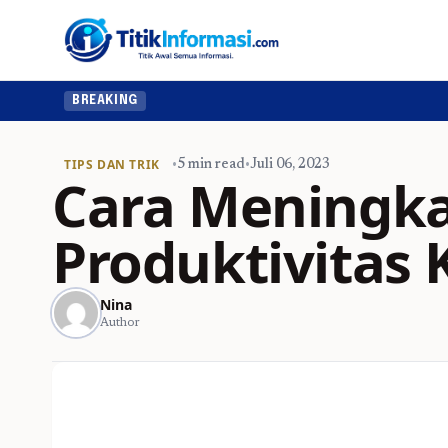
Ingin up
BREAKING
TIPS DAN TRIK
•
5 min read
•
Juli 06, 2023
Cara Meningk
Produktivitas 
Nina
Author