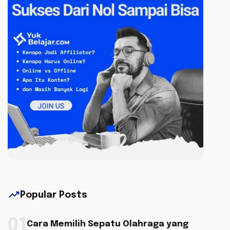
trending_up
Popular Posts
01
Cara Memilih Sepatu Olahraga yang