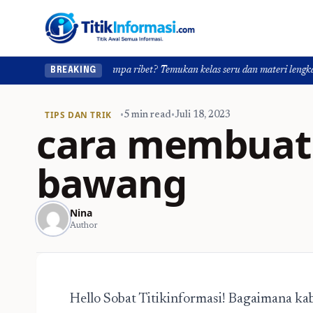
de skill tanpa ribet? Temukan kelas seru dan materi lengkap hanya di YukBel
BREAKING
TIPS DAN TRIK
•
5 min read
•
Juli 18, 2023
cara membuat 
bawang
Nina
Author
Hello Sobat Titikinformasi! Bagaimana kaba