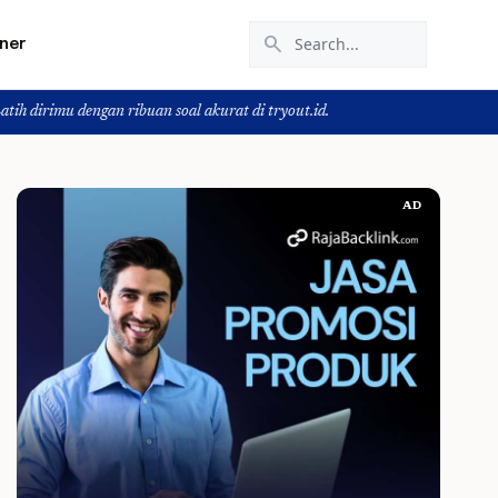
search
iner
ribuan soal akurat di tryout.id.
AD