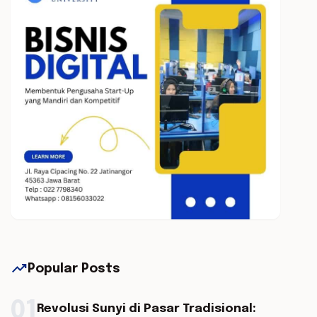
trending_up
Popular Posts
01
Revolusi Sunyi di Pasar Tradisional: