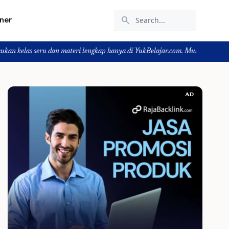
search
iner
ru dan materi lengkap hanya di YukBelajar.com. Mulai langkah suksesmu hari i
AD