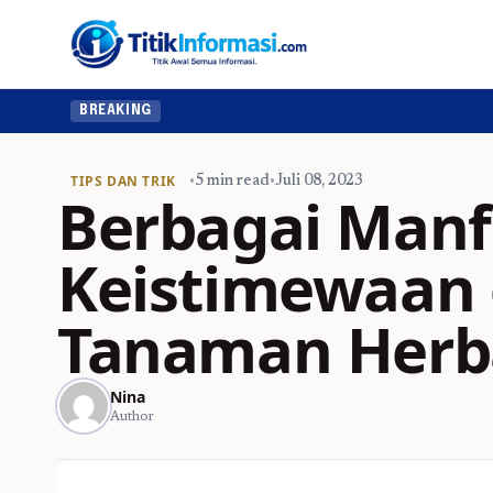
BREAKING
TIPS DAN TRIK
•
5 min read
•
Juli 08, 2023
Berbagai Manf
Keistimewaan 
Tanaman Herb
Nina
Author