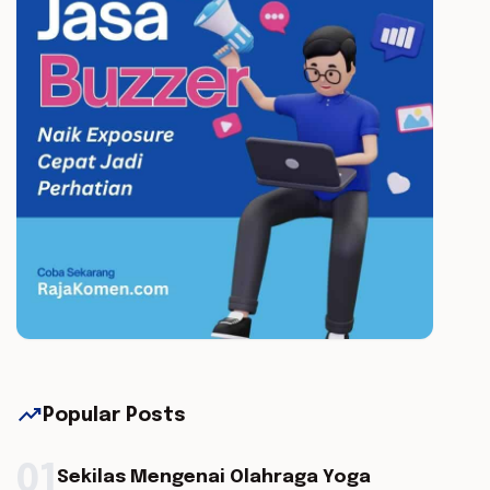
trending_up
Popular Posts
01
Sekilas Mengenai Olahraga Yoga