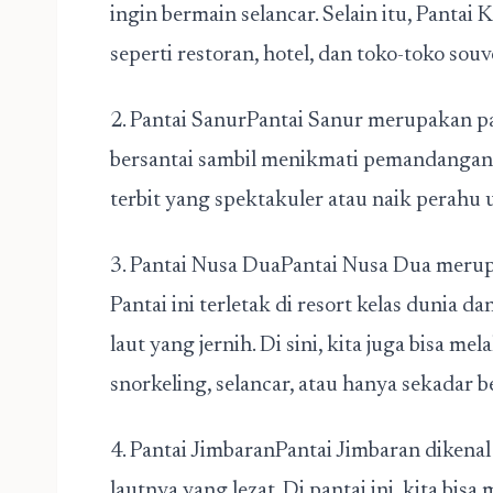
ingin bermain selancar. Selain itu, Pantai
seperti restoran, hotel, dan toko-toko souv
2. Pantai SanurPantai Sanur merupakan pa
bersantai sambil menikmati pemandangan i
terbit yang spektakuler atau naik perahu
3. Pantai Nusa DuaPantai Nusa Dua merupa
Pantai ini terletak di resort kelas dunia d
laut yang jernih. Di sini, kita juga bisa me
snorkeling, selancar, atau hanya sekadar b
4. Pantai JimbaranPantai Jimbaran diken
lautnya yang lezat. Di pantai ini, kita bi