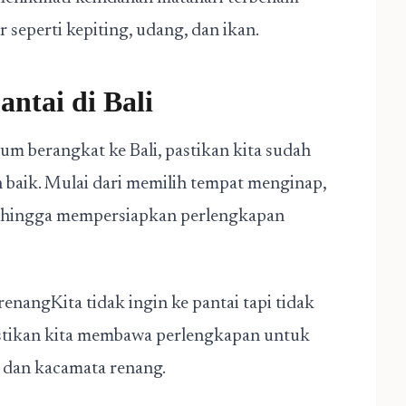
seperti kepiting, udang, dan ikan.
ntai di Bali
um berangkat ke Bali, pastikan kita sudah
baik. Mulai dari memilih tempat menginap,
i, hingga mempersiapkan perlengkapan
nangKita tidak ingin ke pantai tapi tidak
pastikan kita membawa perlengkapan untuk
, dan kacamata renang.