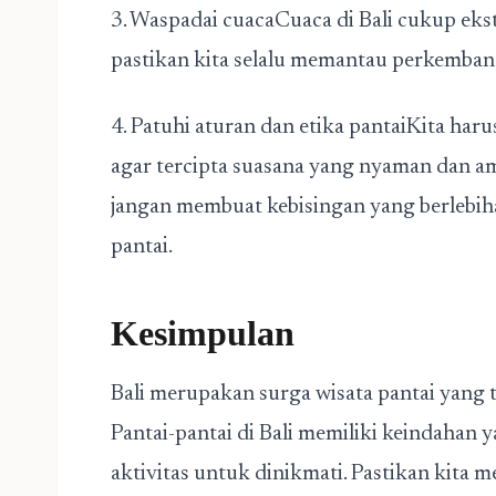
3. Waspadai cuacaCuaca di Bali cukup ekstr
pastikan kita selalu memantau perkemban
4. Patuhi aturan dan etika pantaiKita haru
agar tercipta suasana yang nyaman dan 
jangan membuat kebisingan yang berlebiha
pantai.
Kesimpulan
Bali merupakan surga wisata pantai yang t
Pantai-pantai di Bali memiliki keindahan 
aktivitas untuk dinikmati. Pastikan kita