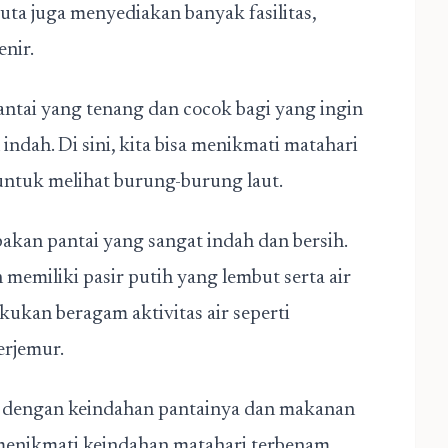
 Kuta juga menyediakan banyak fasilitas,
enir.
ntai yang tenang dan cocok bagi yang ingin
ndah. Di sini, kita bisa menikmati matahari
 untuk melihat burung-burung laut.
kan pantai yang sangat indah dan bersih.
an memiliki pasir putih yang lembut serta air
lakukan beragam aktivitas air seperti
erjemur.
al dengan keindahan pantainya dan makanan
sa menikmati keindahan matahari terbenam