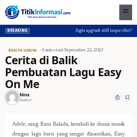
menu
Ingin upgrade skill tanpa ribet? Tem
BREAKING
BERITA UMUM
•
5 min read
•
September 22, 2023
Cerita di Balik
Pembuatan Lagu Easy
On Me
Nina
ios_share
bookmark_add
Author
Adele, sang Ratu Balada, kembali ke dunia musik
dengan lagu baru yang sangat dinantikan, Easy