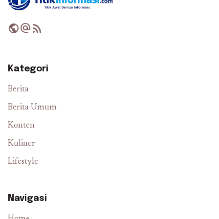
public
alternate_email
rss_feed
Kategori
Berita
Berita Umum
Konten
Kuliner
Lifestyle
Navigasi