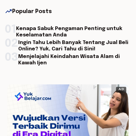
trending_up
Popular Posts
01
Kenapa Sabuk Pengaman Penting untuk
Keselamatan Anda
02
Ingin Tahu Lebih Banyak Tentang Jual Beli
Online? Yuk, Cari Tahu di Sini!
03
Menjelajahi Keindahan Wisata Alam di
Kawah Ijen
AD