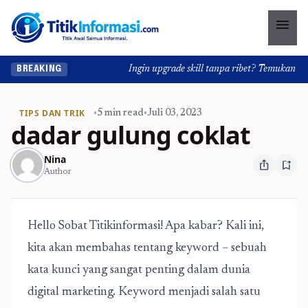
menu
Ingin upgrade skill tanpa ribet? Temukan kelas se
BREAKING
TIPS DAN TRIK
•
5 min read
•
Juli 03, 2023
dadar gulung coklat
Nina
ios_share
bookmark_add
Author
Hello Sobat Titikinformasi! Apa kabar? Kali ini,
kita akan membahas tentang keyword – sebuah
kata kunci yang sangat penting dalam dunia
digital marketing. Keyword menjadi salah satu