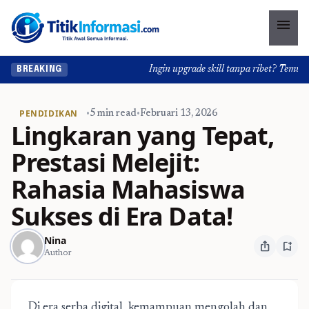
menu
Ingin upgrade skill tanpa ribet? Temukan k
BREAKING
PENDIDIKAN
•
5 min read
•
Februari 13, 2026
Lingkaran yang Tepat,
Prestasi Melejit:
Rahasia Mahasiswa
Sukses di Era Data!
Nina
ios_share
bookmark_add
Author
Di era serba digital, kemampuan mengolah dan