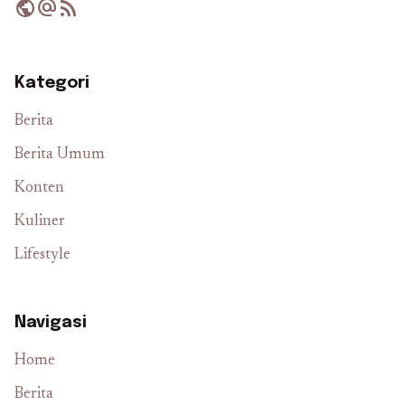
public
alternate_email
rss_feed
Kategori
Berita
Berita Umum
Konten
Kuliner
Lifestyle
Navigasi
Home
Berita