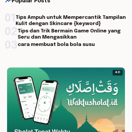
trending_up
Popular Posts
01
Tips Ampuh untuk Mempercantik Tampilan
Kulit dengan Skincare {keyword}
02
Tips dan Trik Bermain Game Online yang
Seru dan Mengasikkan
03
cara membuat bola bola susu
AD