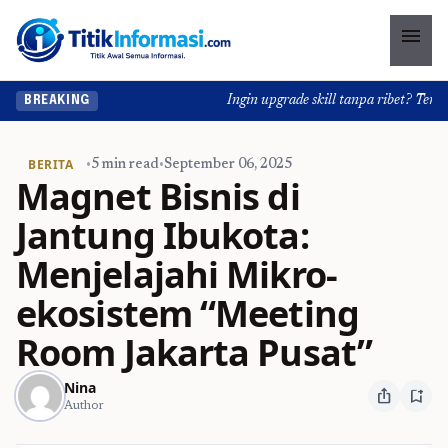
menu
Ingin upgrade skill tanpa ribet? Temukan 
BREAKING
BERITA
•
5 min read
•
September 06, 2025
Magnet Bisnis di
Jantung Ibukota:
Menjelajahi Mikro-
ekosistem “Meeting
Room Jakarta Pusat”
Nina
ios_share
bookmark_add
Author