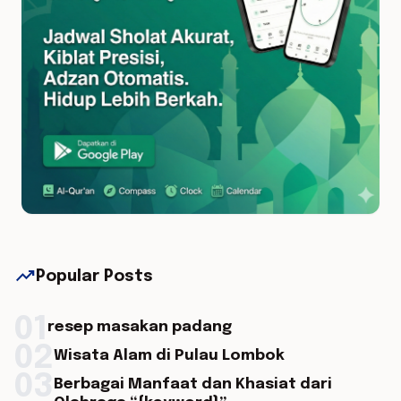
trending_up
Popular Posts
01
resep masakan padang
02
Wisata Alam di Pulau Lombok
03
Berbagai Manfaat dan Khasiat dari