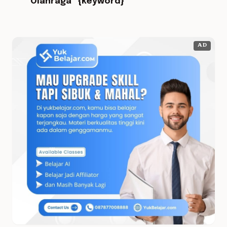
Olahraga “{keyword}”
AD