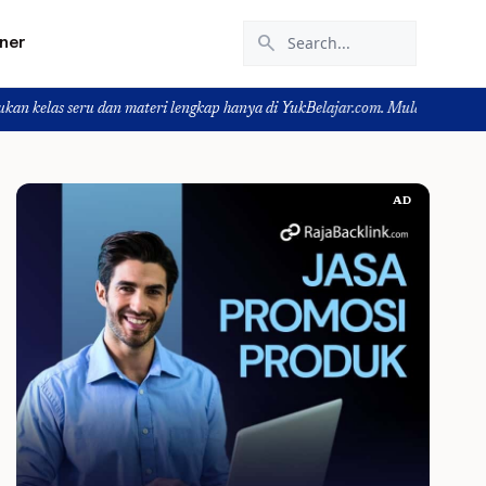
search
iner
dan materi lengkap hanya di YukBelajar.com. Mulai langkah suksesmu hari ini
AD