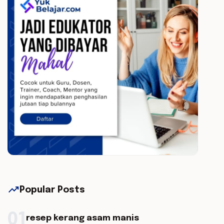
trending_up
Popular Posts
01
resep kerang asam manis