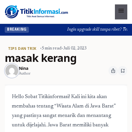
menu
Ingin upgrade skill tanpa ribet? Temukan
BREAKING
TIPS DAN TRIK
•
5 min read
•
Juli 02, 2023
masak kerang
Nina
ios_share
bookmark_add
Author
Hello Sobat Titikinformasi! Kali ini kita akan
membahas tentang “Wisata Alam di Jawa Barat”
yang pastinya sangat menarik dan menantang
untuk dijelajahi. Jawa Barat memiliki banyak