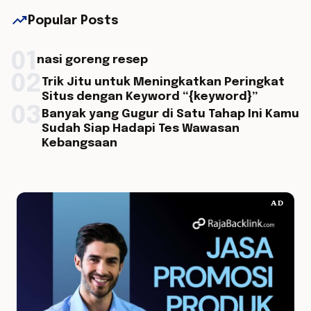
trending_up
Popular Posts
01
nasi goreng resep
02
Trik Jitu untuk Meningkatkan Peringkat
Situs dengan Keyword “{keyword}”
03
Banyak yang Gugur di Satu Tahap Ini Kamu
Sudah Siap Hadapi Tes Wawasan
Kebangsaan
AD