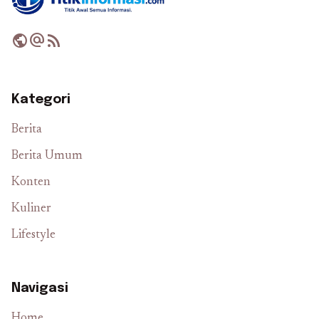
public
alternate_email
rss_feed
Kategori
Berita
Berita Umum
Konten
Kuliner
Lifestyle
Navigasi
Home