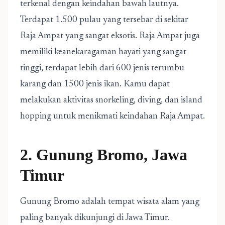
terkenal dengan keindahan bawah lautnya.
Terdapat 1.500 pulau yang tersebar di sekitar
Raja Ampat yang sangat eksotis. Raja Ampat juga
memiliki keanekaragaman hayati yang sangat
tinggi, terdapat lebih dari 600 jenis terumbu
karang dan 1500 jenis ikan. Kamu dapat
melakukan aktivitas snorkeling, diving, dan island
hopping untuk menikmati keindahan Raja Ampat.
2. Gunung Bromo, Jawa
Timur
Gunung Bromo adalah tempat wisata alam yang
paling banyak dikunjungi di Jawa Timur.