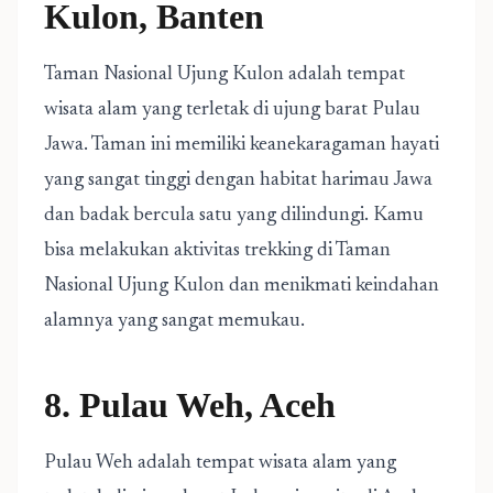
Kulon, Banten
Taman Nasional Ujung Kulon adalah tempat
wisata alam yang terletak di ujung barat Pulau
Jawa. Taman ini memiliki keanekaragaman hayati
yang sangat tinggi dengan habitat harimau Jawa
dan badak bercula satu yang dilindungi. Kamu
bisa melakukan aktivitas trekking di Taman
Nasional Ujung Kulon dan menikmati keindahan
alamnya yang sangat memukau.
8. Pulau Weh, Aceh
Pulau Weh adalah tempat wisata alam yang