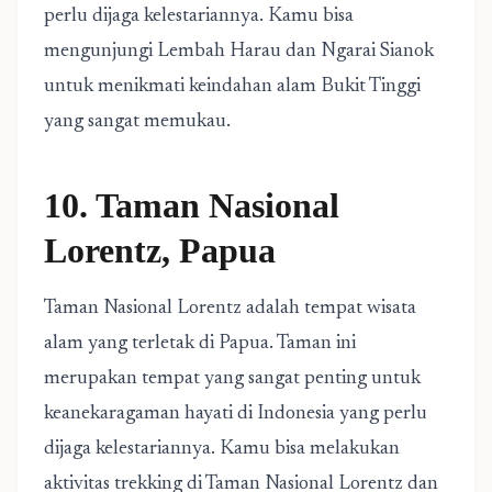
perlu dijaga kelestariannya. Kamu bisa
mengunjungi Lembah Harau dan Ngarai Sianok
untuk menikmati keindahan alam Bukit Tinggi
yang sangat memukau.
10. Taman Nasional
Lorentz, Papua
Taman Nasional Lorentz adalah tempat wisata
alam yang terletak di Papua. Taman ini
merupakan tempat yang sangat penting untuk
keanekaragaman hayati di Indonesia yang perlu
dijaga kelestariannya. Kamu bisa melakukan
aktivitas trekking di Taman Nasional Lorentz dan