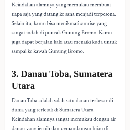
Keindahan alamnya yang memukau membuat
siapa saja yang datang ke sana menjadi terpesona.
Selain itu, kamu bisa menikmati sunrise yang
sangat indah di puncak Gunung Bromo. Kamu
juga dapat berjalan kaki atau menaiki kuda untuk
sampai ke kawah Gunung Bromo.
3. Danau Toba, Sumatera
Utara
Danau Toba adalah salah satu danau terbesar di
dunia yang terletak di Sumatera Utara.
Keindahan alamnya sangat memukau dengan air
danau yang jernih dan pemandangan hijau di