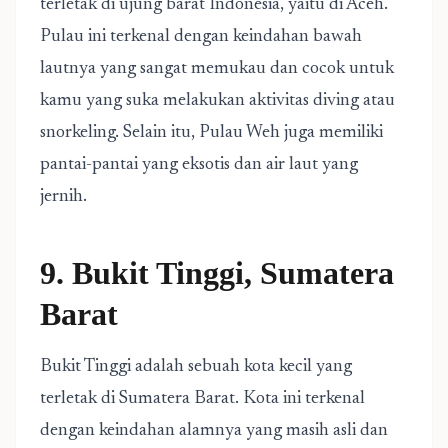
terletak di ujung barat Indonesia, yaitu di Aceh.
Pulau ini terkenal dengan keindahan bawah
lautnya yang sangat memukau dan cocok untuk
kamu yang suka melakukan aktivitas diving atau
snorkeling. Selain itu, Pulau Weh juga memiliki
pantai-pantai yang eksotis dan air laut yang
jernih.
9. Bukit Tinggi, Sumatera
Barat
Bukit Tinggi adalah sebuah kota kecil yang
terletak di Sumatera Barat. Kota ini terkenal
dengan keindahan alamnya yang masih asli dan