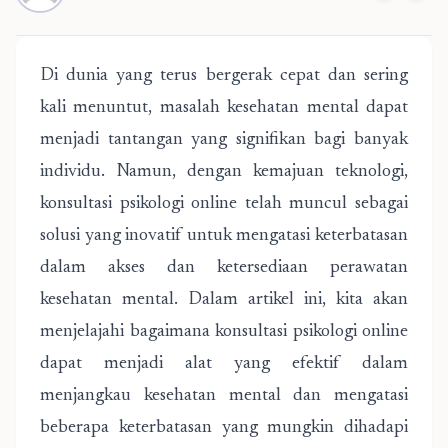
Di dunia yang terus bergerak cepat dan sering
kali menuntut, masalah kesehatan mental dapat
menjadi tantangan yang signifikan bagi banyak
individu. Namun, dengan kemajuan teknologi,
konsultasi psikologi online telah muncul sebagai
solusi yang inovatif untuk mengatasi keterbatasan
dalam akses dan ketersediaan perawatan
kesehatan mental. Dalam artikel ini, kita akan
menjelajahi bagaimana konsultasi psikologi online
dapat menjadi alat yang efektif dalam
menjangkau kesehatan mental dan mengatasi
beberapa keterbatasan yang mungkin dihadapi