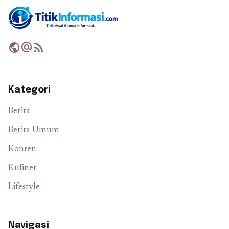
public
alternate_email
rss_feed
Kategori
Berita
Berita Umum
Konten
Kuliner
Lifestyle
Navigasi