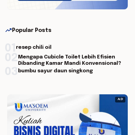
trending_up
Popular Posts
01
resep chili oil
02
Mengapa Cubicle Toilet Lebih Efisien
Dibanding Kamar Mandi Konvensional?
03
bumbu sayur daun singkong
AD