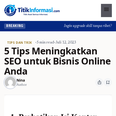
menu
Ingin upgrade skill tanpa ribet? Tem
BREAKING
TIPS DAN TRIK
•
5 min read
•
Juli 12, 2023
5 Tips Meningkatkan
SEO untuk Bisnis Online
Anda
Nina
ios_share
bookmark_add
Author