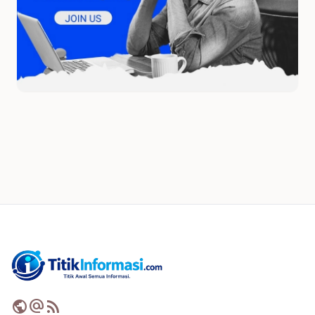
public
alternate_email
rss_feed