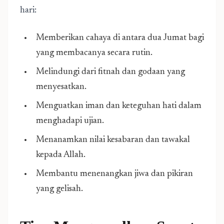
hari:
Memberikan cahaya di antara dua Jumat bagi
yang membacanya secara rutin.
Melindungi dari fitnah dan godaan yang
menyesatkan.
Menguatkan iman dan keteguhan hati dalam
menghadapi ujian.
Menanamkan nilai kesabaran dan tawakal
kepada Allah.
Membantu menenangkan jiwa dan pikiran
yang gelisah.