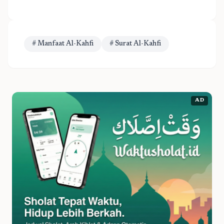
# Manfaat Al-Kahfi
# Surat Al-Kahfi
AD