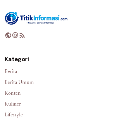
public
alternate_email
rss_feed
Kategori
Berita
Berita Umum
Konten
Kuliner
Lifestyle