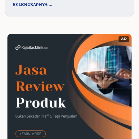
SELENGKAPNYA →
AD