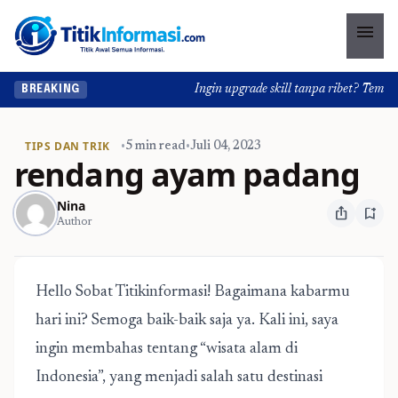
menu
Ingin upgrade skill tanpa ribet? Temukan k
BREAKING
TIPS DAN TRIK
•
5 min read
•
Juli 04, 2023
rendang ayam padang
Nina
ios_share
bookmark_add
Author
Hello Sobat Titikinformasi! Bagaimana kabarmu
hari ini? Semoga baik-baik saja ya. Kali ini, saya
ingin membahas tentang “wisata alam di
Indonesia”, yang menjadi salah satu destinasi