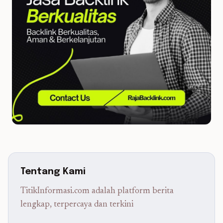
Tentang Kami
TitikInformasi.com adalah platform berita
lengkap, terpercaya dan terkini