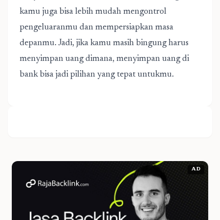
kamu juga bisa lebih mudah mengontrol
pengeluaranmu dan mempersiapkan masa
depanmu. Jadi, jika kamu masih bingung harus
menyimpan uang dimana, menyimpan uang di
bank bisa jadi pilihan yang tepat untukmu.
AD