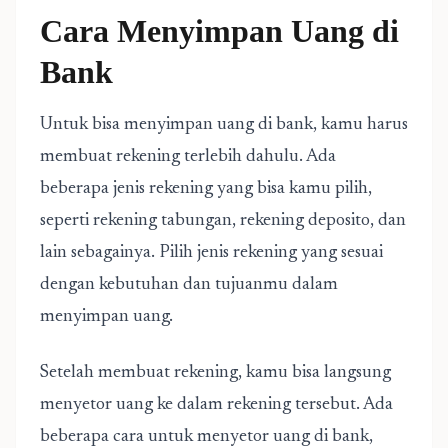
Cara Menyimpan Uang di
Bank
Untuk bisa menyimpan uang di bank, kamu harus
membuat rekening terlebih dahulu. Ada
beberapa jenis rekening yang bisa kamu pilih,
seperti rekening tabungan, rekening deposito, dan
lain sebagainya. Pilih jenis rekening yang sesuai
dengan kebutuhan dan tujuanmu dalam
menyimpan uang.
Setelah membuat rekening, kamu bisa langsung
menyetor uang ke dalam rekening tersebut. Ada
beberapa cara untuk menyetor uang di bank,