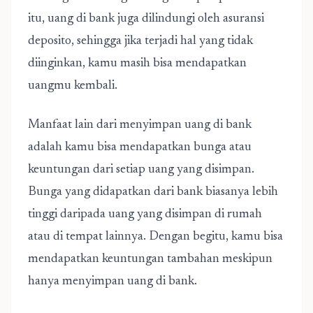
itu, uang di bank juga dilindungi oleh asuransi
deposito, sehingga jika terjadi hal yang tidak
diinginkan, kamu masih bisa mendapatkan
uangmu kembali.
Manfaat lain dari menyimpan uang di bank
adalah kamu bisa mendapatkan bunga atau
keuntungan dari setiap uang yang disimpan.
Bunga yang didapatkan dari bank biasanya lebih
tinggi daripada uang yang disimpan di rumah
atau di tempat lainnya. Dengan begitu, kamu bisa
mendapatkan keuntungan tambahan meskipun
hanya menyimpan uang di bank.