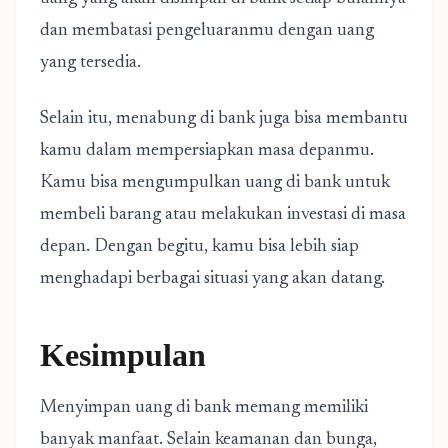
dan membatasi pengeluaranmu dengan uang
yang tersedia.
Selain itu, menabung di bank juga bisa membantu
kamu dalam mempersiapkan masa depanmu.
Kamu bisa mengumpulkan uang di bank untuk
membeli barang atau melakukan investasi di masa
depan. Dengan begitu, kamu bisa lebih siap
menghadapi berbagai situasi yang akan datang.
Kesimpulan
Menyimpan uang di bank memang memiliki
banyak manfaat. Selain keamanan dan bunga,