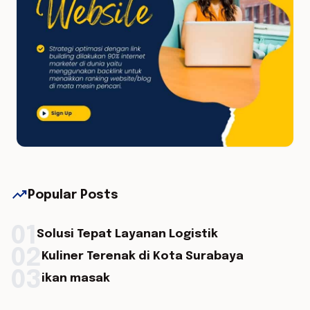
trending_up
Popular Posts
01
Solusi Tepat Layanan Logistik
02
Kuliner Terenak di Kota Surabaya
03
ikan masak