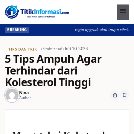
menu
Ingin upgrade skill tanpa ribet? Tem
BREAKING
TIPS DAN TRIK
•
5 min read
•
Juli 10, 2023
5 Tips Ampuh Agar
Terhindar dari
Kolesterol Tinggi
Nina
ios_share
bookmark_add
Author