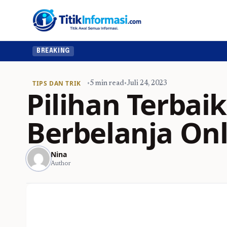
BREAKING
TIPS DAN TRIK
•
5 min read
•
Juli 24, 2023
Pilihan Terbai
Berbelanja Onl
Nina
Author