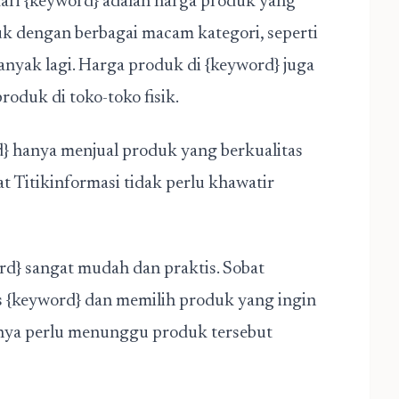
dari {keyword} adalah harga produk yang
k dengan berbagai macam kategori, seperti
anyak lagi. Harga produk di {keyword} juga
oduk di toko-toko fisik.
d} hanya menjual produk yang berkualitas
bat Titikinformasi tidak perlu khawatir
rd} sangat mudah dan praktis. Sobat
s {keyword} dan memilih produk yang ingin
 hanya perlu menunggu produk tersebut