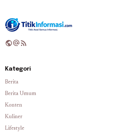
public
alternate_email
rss_feed
Kategori
Berita
Berita Umum
Konten
Kuliner
Lifestyle