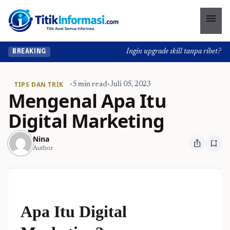
menu
Ingin upgrade skill tanpa ribet? Temu
BREAKING
TIPS DAN TRIK
•
5 min read
•
Juli 05, 2023
Mengenal Apa Itu
Digital Marketing
Nina
ios_share
bookmark_add
Author
Apa Itu Digital