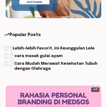
trending_up
Popular Posts
01
Lebih-lebih Favorit, Ini Keunggulan Lele
02
cara masak gulai ayam
03
Cara Mudah Merawat Kesehatan Tubuh
dengan Olahraga
AD