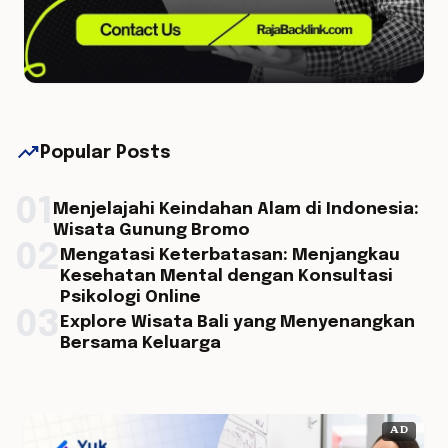
trending_up
Popular Posts
01
Menjelajahi Keindahan Alam di Indonesia:
Wisata Gunung Bromo
02
Mengatasi Keterbatasan: Menjangkau
Kesehatan Mental dengan Konsultasi
Psikologi Online
03
Explore Wisata Bali yang Menyenangkan
Bersama Keluarga
AD