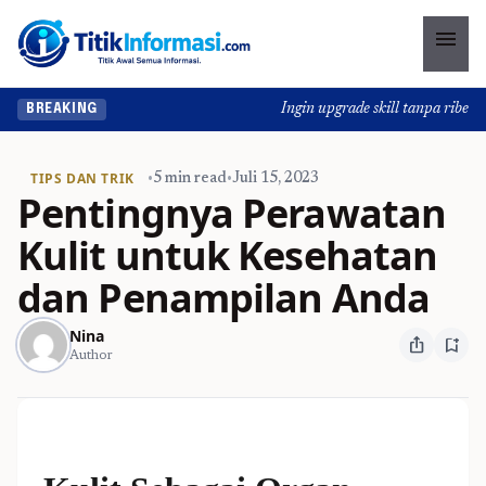
menu
Ingin upgrade skill tanpa ribet? T
BREAKING
TIPS DAN TRIK
•
5 min read
•
Juli 15, 2023
Pentingnya Perawatan
Kulit untuk Kesehatan
dan Penampilan Anda
Nina
ios_share
bookmark_add
Author