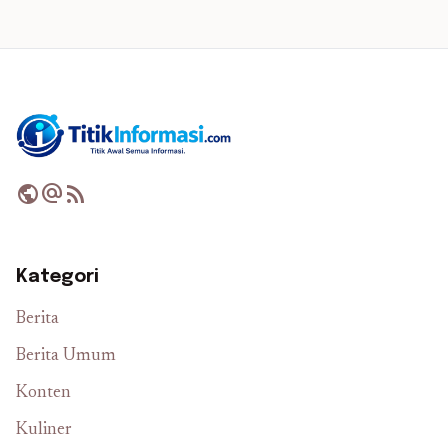
public
alternate_email
rss_feed
Kategori
Berita
Berita Umum
Konten
Kuliner