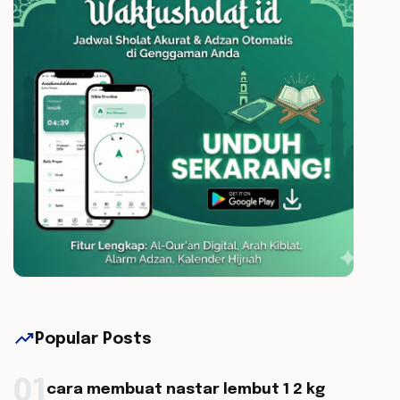
trending_up
Popular Posts
01
cara membuat nastar lembut 1 2 kg