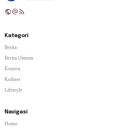
public
alternate_email
rss_feed
Kategori
Berita
Berita Umum
Konten
Kuliner
Lifestyle
Navigasi
Home