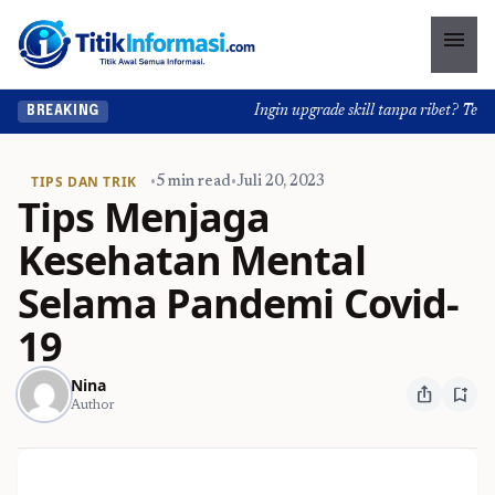
menu
Ingin upgrade skill tanpa ribet? Temukan
BREAKING
TIPS DAN TRIK
•
5 min read
•
Juli 20, 2023
Tips Menjaga
Kesehatan Mental
Selama Pandemi Covid-
19
Nina
ios_share
bookmark_add
Author