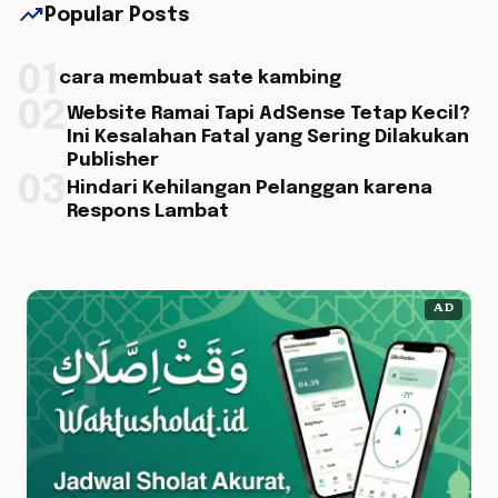
trending_up
Popular Posts
01
cara membuat sate kambing
02
Website Ramai Tapi AdSense Tetap Kecil?
Ini Kesalahan Fatal yang Sering Dilakukan
Publisher
03
Hindari Kehilangan Pelanggan karena
Respons Lambat
AD