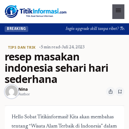
menu
Ingin upgrade skill tanpa ribet? Temukan
BREAKING
TIPS DAN TRIK
•
5 min read
•
Juli 24, 2023
resep masakan
indonesia sehari hari
sederhana
Nina
ios_share
bookmark_add
Author
Hello Sobat Titikinformasi! Kita akan membahas
tentang “Wisata Alam Terbaik di Indonesia” dalam