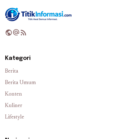
public
alternate_email
rss_feed
Kategori
Berita
Berita Umum
Konten
Kuliner
Lifestyle