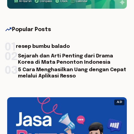
trending_up
Popular Posts
01
resep bumbu balado
02
Sejarah dan Arti Penting dari Drama
Korea di Mata Penonton Indonesia
03
5 Cara Menghasilkan Uang dengan Cepat
melalui Aplikasi Resso
AD