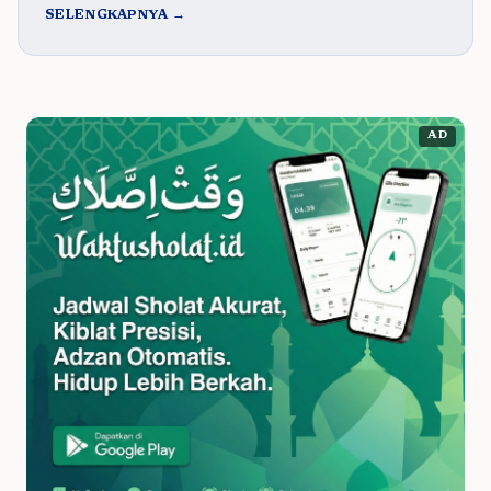
SELENGKAPNYA →
AD