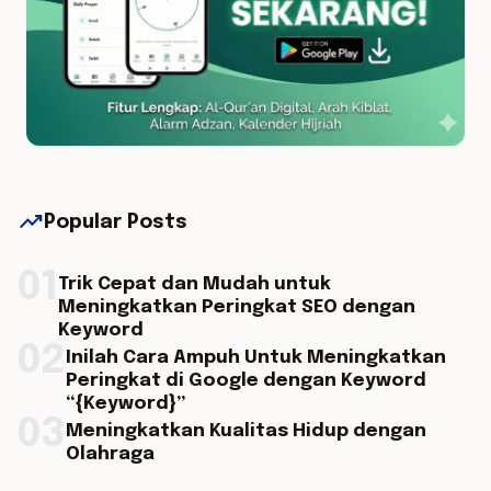
trending_up
Popular Posts
01
Trik Cepat dan Mudah untuk
Meningkatkan Peringkat SEO dengan
Keyword
02
Inilah Cara Ampuh Untuk Meningkatkan
Peringkat di Google dengan Keyword
“{Keyword}”
03
Meningkatkan Kualitas Hidup dengan
Olahraga