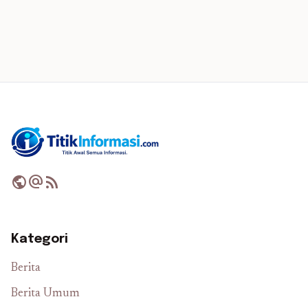
public
alternate_email
rss_feed
Kategori
Berita
Berita Umum