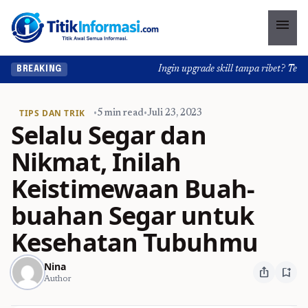
menu
Ingin upgrade skill tanpa ribet? Temukan
BREAKING
TIPS DAN TRIK
•
5 min read
•
Juli 23, 2023
Selalu Segar dan
Nikmat, Inilah
Keistimewaan Buah-
buahan Segar untuk
Kesehatan Tubuhmu
Nina
ios_share
bookmark_add
Author