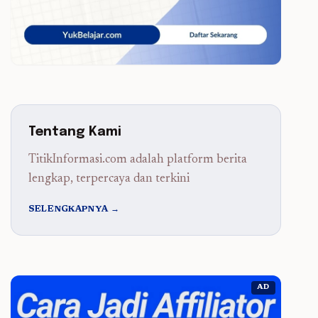
Tentang Kami
TitikInformasi.com adalah platform berita
lengkap, terpercaya dan terkini
SELENGKAPNYA →
AD