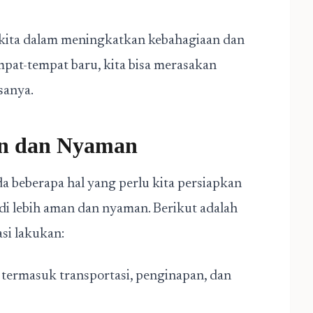
u kita dalam meningkatkan kebahagiaan dan
at-tempat baru, kita bisa merasakan
sanya.
an dan Nyaman
a beberapa hal yang perlu kita persiapkan
adi lebih aman dan nyaman. Berikut adalah
asi lakukan:
 termasuk transportasi, penginapan, dan