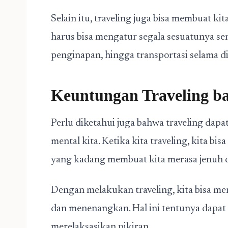
Selain itu, traveling juga bisa membuat ki
harus bisa mengatur segala sesuatunya sen
penginapan, hingga transportasi selama di
Keuntungan Traveling ba
Perlu diketahui juga bahwa traveling dap
mental kita. Ketika kita traveling, kita bis
yang kadang membuat kita merasa jenuh d
Dengan melakukan traveling, kita bisa 
dan menenangkan. Hal ini tentunya dapat
merelaksasikan pikiran.