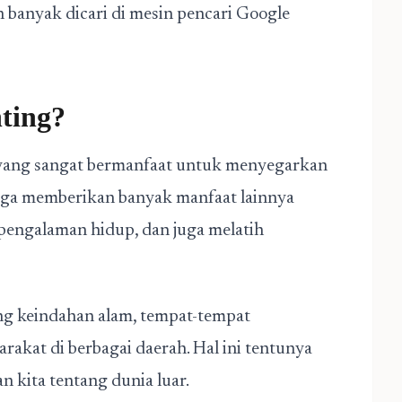
 banyak dicari di mesin pencari Google
nting?
s yang sangat bermanfaat untuk menyegarkan
g juga memberikan banyak manfaat lainnya
engalaman hidup, dan juga melatih
sung keindahan alam, tempat-tempat
rakat di berbagai daerah. Hal ini tentunya
 kita tentang dunia luar.