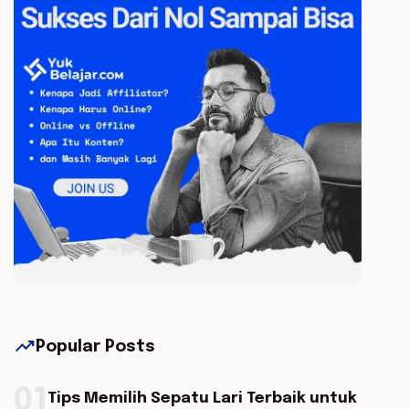
trending_up
Popular Posts
01
Tips Memilih Sepatu Lari Terbaik untuk