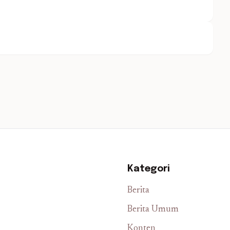
Kategori
Berita
Berita Umum
Konten