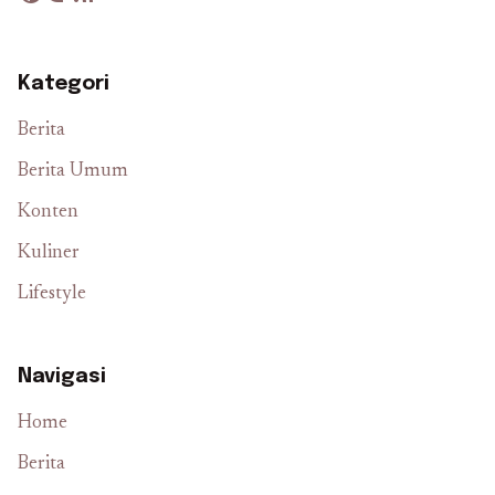
Kategori
Berita
Berita Umum
Konten
Kuliner
Lifestyle
Navigasi
Home
Berita