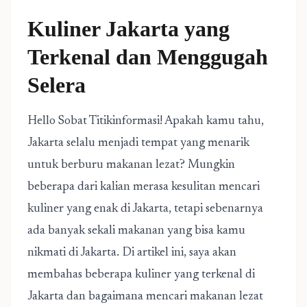
Kuliner Jakarta yang
Terkenal dan Menggugah
Selera
Hello Sobat Titikinformasi! Apakah kamu tahu,
Jakarta selalu menjadi tempat yang menarik
untuk berburu makanan lezat? Mungkin
beberapa dari kalian merasa kesulitan mencari
kuliner yang enak di Jakarta, tetapi sebenarnya
ada banyak sekali makanan yang bisa kamu
nikmati di Jakarta. Di artikel ini, saya akan
membahas beberapa kuliner yang terkenal di
Jakarta dan bagaimana mencari makanan lezat