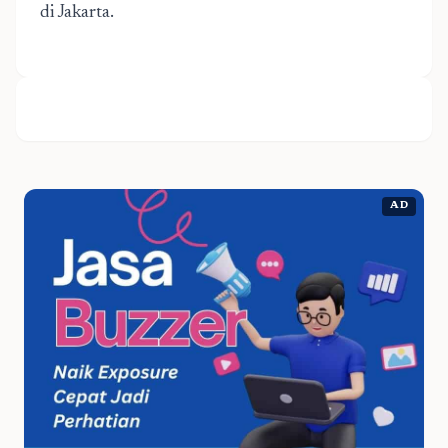
di Jakarta.
AD