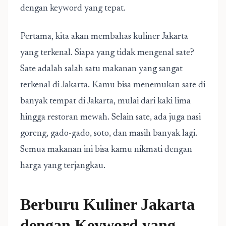
dengan keyword yang tepat.
Pertama, kita akan membahas kuliner Jakarta
yang terkenal. Siapa yang tidak mengenal sate?
Sate adalah salah satu makanan yang sangat
terkenal di Jakarta. Kamu bisa menemukan sate di
banyak tempat di Jakarta, mulai dari kaki lima
hingga restoran mewah. Selain sate, ada juga nasi
goreng, gado-gado, soto, dan masih banyak lagi.
Semua makanan ini bisa kamu nikmati dengan
harga yang terjangkau.
Berburu Kuliner Jakarta
dengan Keyword yang