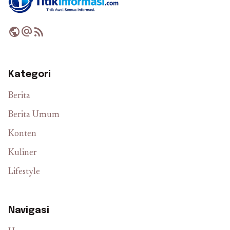
public
alternate_email
rss_feed
Kategori
Berita
Berita Umum
Konten
Kuliner
Lifestyle
Navigasi