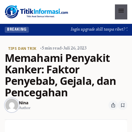
menu
Ingin upgrade skill tanpa ribet? Temuk
BREAKING
TIPS DAN TRIK
•
5 min read
•
Juli 26, 2023
Memahami Penyakit
Kanker: Faktor
Penyebab, Gejala, dan
Pencegahan
Nina
ios_share
bookmark_add
Author