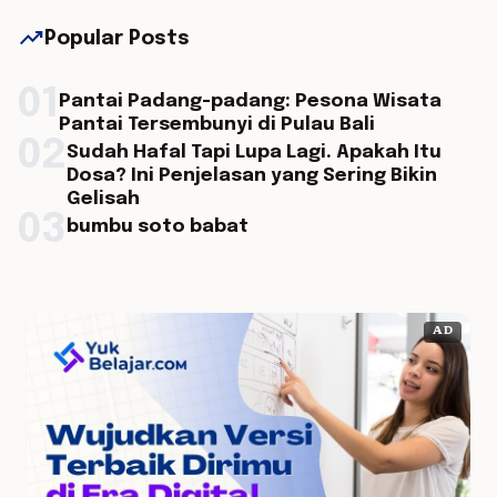
trending_up
Popular Posts
01
Pantai Padang-padang: Pesona Wisata
Pantai Tersembunyi di Pulau Bali
02
Sudah Hafal Tapi Lupa Lagi. Apakah Itu
Dosa? Ini Penjelasan yang Sering Bikin
Gelisah
03
bumbu soto babat
AD