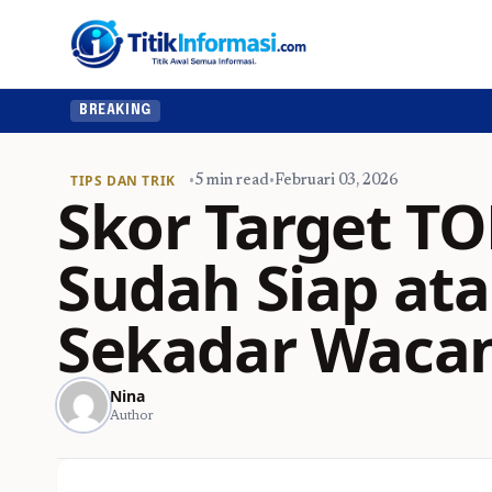
BREAKING
TIPS DAN TRIK
•
5 min read
•
Februari 03, 2026
Skor Target T
Sudah Siap at
Sekadar Waca
Nina
Author