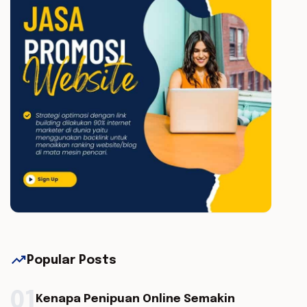
trending_up
Popular Posts
01
Kenapa Penipuan Online Semakin