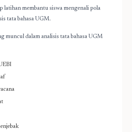
ap latihan membantu siswa mengenali pola
sis tata bahasa UGM.
ing muncul dalam analisis tata bahasa UGM
PUEBI
af
wacana
at
menjebak