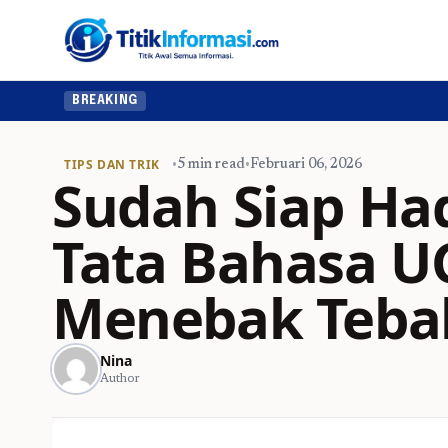
BREAKING
TIPS DAN TRIK
•
5 min read
•
Februari 06, 2026
Sudah Siap Had
Tata Bahasa U
Menebak Tebak
Nina
Author