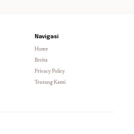
Navigasi
Home
Berita
Privacy Policy
Tentang Kami