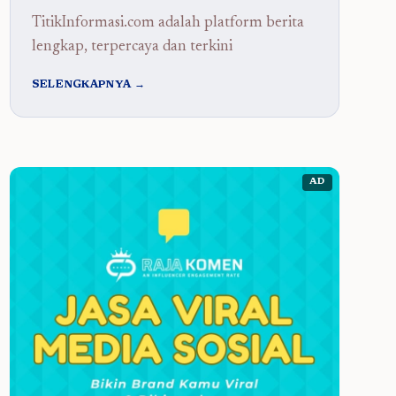
TitikInformasi.com adalah platform berita
lengkap, terpercaya dan terkini
SELENGKAPNYA →
AD