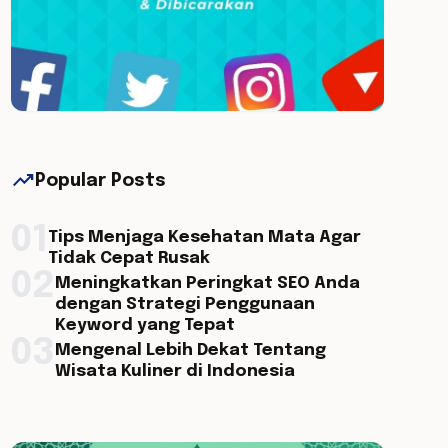
trending_up
Popular Posts
01
Tips Menjaga Kesehatan Mata Agar
Tidak Cepat Rusak
02
Meningkatkan Peringkat SEO Anda
dengan Strategi Penggunaan
Keyword yang Tepat
03
Mengenal Lebih Dekat Tentang
Wisata Kuliner di Indonesia