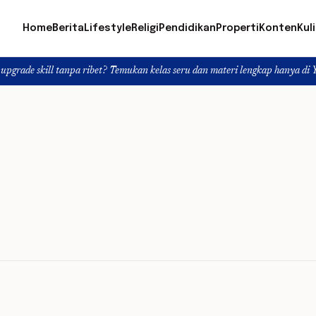
Home
Berita
Lifestyle
Religi
Pendidikan
Properti
Konten
Kul
l tanpa ribet? Temukan kelas seru dan materi lengkap hanya di YukBelajar.co