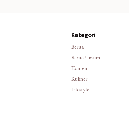
Kategori
Berita
Berita Umum
Konten
Kuliner
Lifestyle