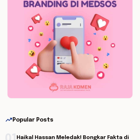
trending_up
Popular Posts
01
Haikal Hassan Meledak! Bongkar Fakta di