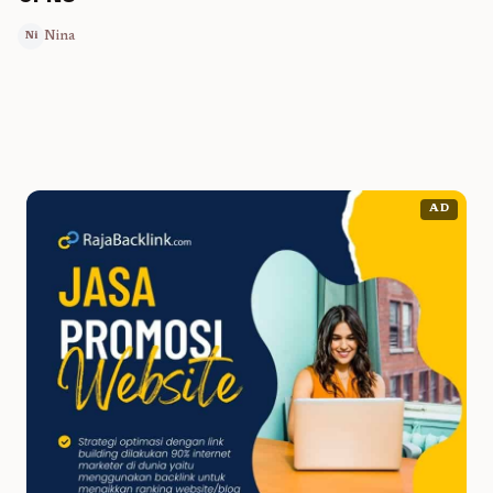
Nina
Ni
AD