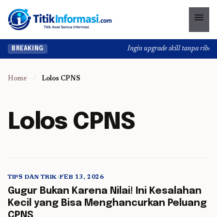
menu
Ingin upgrade skill tanpa ribet?
BREAKING
Home
/
Lolos CPNS
Lolos CPNS
TIPS DAN TRIK
•
FEB 13, 2026
5 min read
Gugur Bukan Karena Nilai! Ini Kesalahan
Kecil yang Bisa Menghancurkan Peluang
CPNS