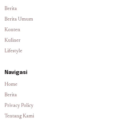
Berita
Berita Umum
Konten
Kuliner
Lifestyle
Navigasi
Home
Berita
Privacy Policy
Tentang Kami