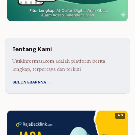
Tentang Kami
TitikInformasi.com adalah platform berita
lengkap, terpercaya dan terkini
SELENGKAPNYA →
AD