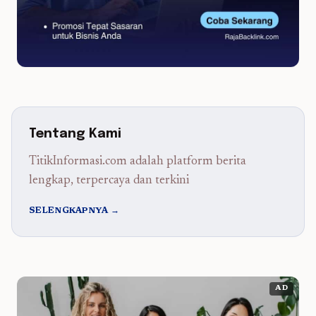
Tentang Kami
TitikInformasi.com adalah platform berita
lengkap, terpercaya dan terkini
SELENGKAPNYA →
AD