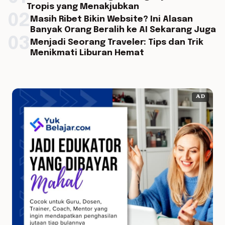
Tropis yang Menakjubkan
02
Masih Ribet Bikin Website? Ini Alasan
Banyak Orang Beralih ke AI Sekarang Juga
03
Menjadi Seorang Traveler: Tips dan Trik
Menikmati Liburan Hemat
AD