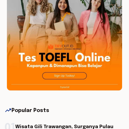
trending_up
Popular Posts
01
Wisata Gili Trawangan, Surganya Pulau