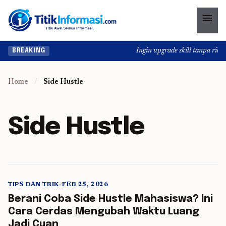
menu
Ingin upgrade skill tanpa ribet
BREAKING
Home
/
Side Hustle
Side Hustle
TIPS DAN TRIK
•
FEB 25, 2026
5 min read
Berani Coba Side Hustle Mahasiswa? Ini
Cara Cerdas Mengubah Waktu Luang
Jadi Cuan