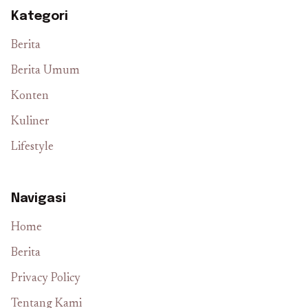
Kategori
Berita
Berita Umum
Konten
Kuliner
Lifestyle
Navigasi
Home
Berita
Privacy Policy
Tentang Kami