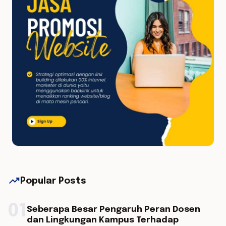
trending_up
Popular Posts
01
Seberapa Besar Pengaruh Peran Dosen
dan Lingkungan Kampus Terhadap