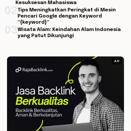
Kesuksesan Mahasiswa
02
Tips Meningkatkan Peringkat di Mesin
Pencari Google dengan Keyword
“{keyword}”
03
Wisata Alam: Keindahan Alam Indonesia
yang Patut Dikunjungi
AD