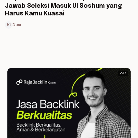
Jawab Seleksi Masuk UI Soshum yang
Harus Kamu Kuasai
Nina
Ni
AD