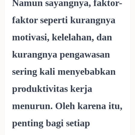
Namun sayangnya, faktor-
faktor seperti kurangnya
motivasi, kelelahan, dan
kurangnya pengawasan
sering kali menyebabkan
produktivitas kerja
menurun. Oleh karena itu,
penting bagi setiap