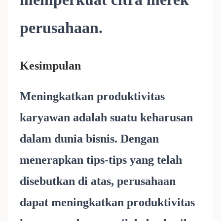
perusahaan.
Kesimpulan
Meningkatkan produktivitas
karyawan adalah suatu keharusan
dalam dunia bisnis. Dengan
menerapkan tips-tips yang telah
disebutkan di atas, perusahaan
dapat meningkatkan produktivitas