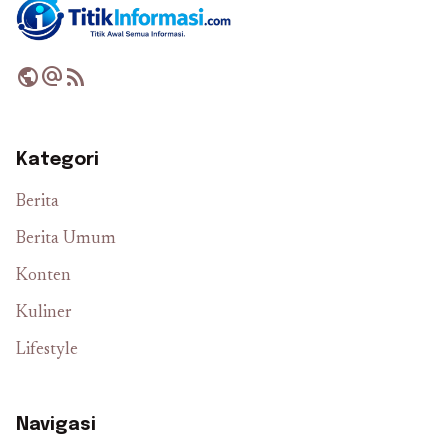
public
alternate_email
rss_feed
Kategori
Berita
Berita Umum
Konten
Kuliner
Lifestyle
Navigasi