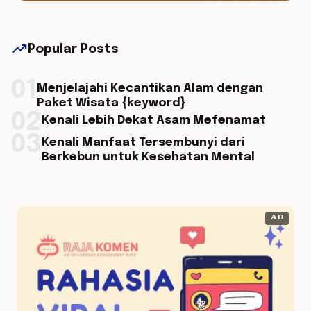
trending_up
Popular Posts
01
Menjelajahi Kecantikan Alam dengan
Paket Wisata {keyword}
02
Kenali Lebih Dekat Asam Mefenamat
03
Kenali Manfaat Tersembunyi dari
Berkebun untuk Kesehatan Mental
AD