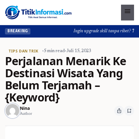
menu
Ingin upgrade skill tanpa ribet? Temuk
BREAKING
TIPS DAN TRIK
•
5 min read
•
Juli 15, 2023
Perjalanan Menarik Ke
Destinasi Wisata Yang
Belum Terjamah –
{Keyword}
Nina
ios_share
bookmark_add
Author